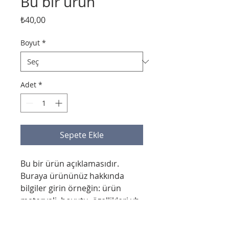
Bu bir ürün
Fiyat
₺40,00
Boyut
*
Adet
*
Sepete Ekle
Bu bir ürün açıklamasıdır. 
Buraya ürününüz hakkında 
bilgiler girin örneğin: ürün 
materyali, boyutu, özellikleri vb.