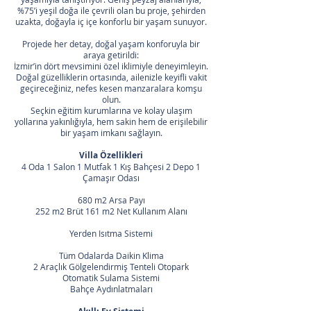
%75’i yeşil doğa ile çevrili olan bu proje, şehirden
uzakta, doğayla iç içe konforlu bir yaşam sunuyor.
Projede her detay, doğal yaşam konforuyla bir
araya getirildi:
İzmir’in dört mevsimini özel iklimiyle deneyimleyin.
Doğal güzelliklerin ortasında, ailenizle keyifli vakit
geçireceğiniz, nefes kesen manzaralara komşu
olun.
Seçkin eğitim kurumlarına ve kolay ulaşım
yollarına yakınlığıyla, hem sakin hem de erişilebilir
bir yaşam imkanı sağlayın.
Villa Özellikleri
4 Oda 1 Salon 1 Mutfak 1 Kış Bahçesi 2 Depo 1
Çamaşır Odası
680 m2 Arsa Payı
252 m2 Brüt 161 m2 Net Kullanım Alanı
Yerden Isıtma Sistemi
Tüm Odalarda Daikin Klima
2 Araçlık Gölgelendirmiş Tenteli Otopark
Otomatik Sulama Sistemi
Bahçe Aydınlatmaları