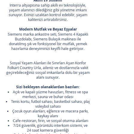
Akıllı Ev Sistemi
Interra altyapısına sahip akıllı ev teknolojisiyle,
yaşam alanınızı dilediğiniz gibi yönetme imkanı
sunuyor. Evinizi uzaktan kontrol edebilir, yaşam
kalitenizi artırabilirsiniz.
Modern Mutfak ve Beyaz Eşyalar
Siemens marka ankastre seti, Siemens 4 Kapaklı
Buzdolabı, Siemens Bulaşık makinası ile
donatılmış şık ve fonksiyonel bir mutfak, yemek
hazırlama deneyiminizi keyifli hale getiriyor.
Sosyal Yaşam Alanları ile Sınırları Aşan Konfor
Folkart Country Urla, aileniz ve dostlarınızla vakit
geçirebileceğiniz sosyal imkanlarla dolu bir yaşam
alanı sunuyor.
Sizi bekleyen olanaklardan bazıları:
Açık ve kapalı yüzme havuzları, fitness ve spa
merkezi, sauna ve buhar odası
Tenis kortu, futbol sahası, basketbol sahası, plaj
voleybol sahası
Çocuk oyun alanları, eğlence ve macera parkı,
kaykay alanı
Cafe-restoran, fırın, ve sosyal oturma alanları
7/24 güvenlik, görüntülü interkom sistemi, ve
24 saat kamera güvenliği